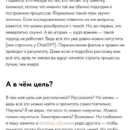
Надеюсь, кто-нибудь из тех, кто читает эту заметку,
хихикнул, потому что именно так мы обычно подходим к
построению процессов. Формально такой план звучит
логично. Если последовательно ответить на эти вопросы,
кажется, что можно разобраться с темой. Но, во-первых, это
невероятно скучно. А во-вторых — куда важнее — такой
подход не работает. Ведь всё это уже давно можно нагуглить
(или спросить у ChatGPT). Перечисление фактов и правил не
приводит к результату. Даже если я подробно расскажу вам
всё это, вряд ли завтра вы вдруг начнёте строить процессы
лучше, чем вчера.
А в чём цель?
В чём моя цель как рассказчика? Рассказать? Но зачем —
ведь всё это можно найти и прочитать самостоятельно.
Научить? Я не верю, что кого-то можно «научить». Можно
только научиться. Заинтересовать? Возможно. Но глобально
я пишу заметки и
провожу обучения
ради другого — чтобы
помогать людям быстрее достигать своих целей. Но чтобы