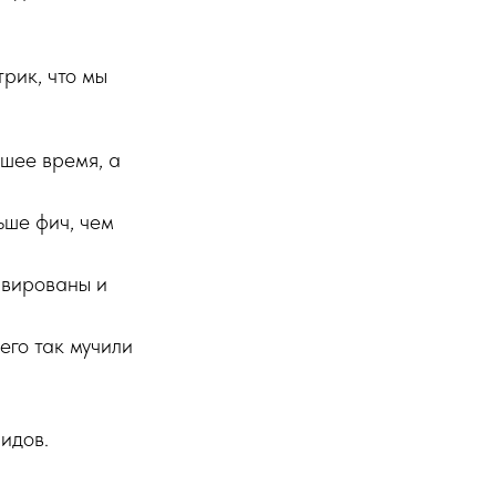
рик, что мы
йшее время, а
ьше фич, чем
ивированы и
 его так мучили
идов.