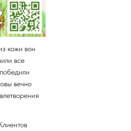
из кожи вон
шили все
 победили
товы вечно
овлетворения
 Клиентов