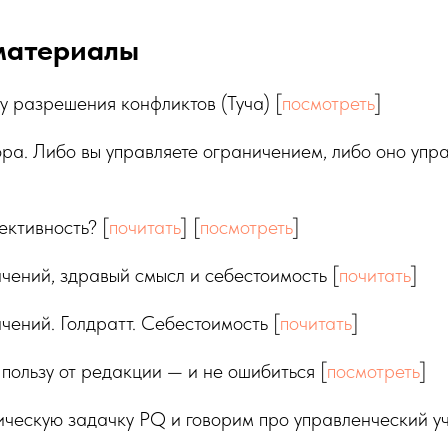
материалы
 разрешения конфликтов (Туча) [
посмотреть
]
ора. Либо вы управляете ограничением, либо оно упр
ективность? [
почитать
] [
посмотреть
]
чений, здравый смысл и себестоимость [
почитать
]
чений. Голдратт. Себестоимость [
почитать
]
пользу от редакции — и не ошибиться [
посмотреть
]
ческую задачку PQ и говорим про управленческий у