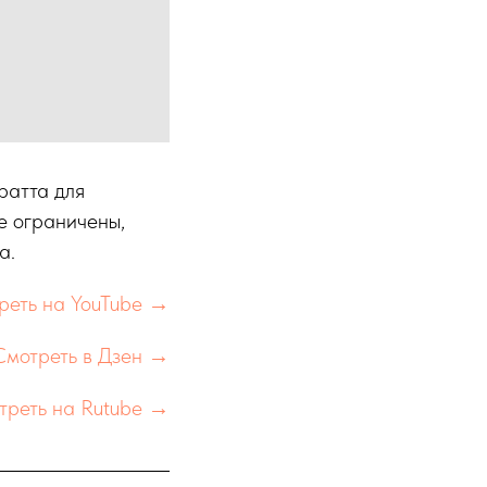
ратта для
е ограничены,
а.
реть на YouTube →
Смотреть в Дзен →
треть на Rutube →