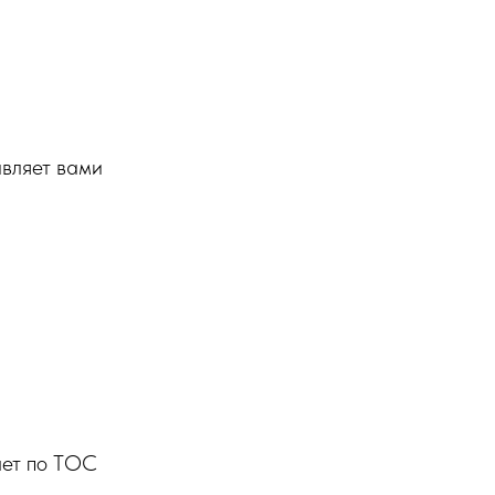
авляет вами
чет по ТОС