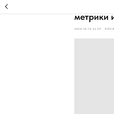
ТОС-разг
метрики 
2024-10-14 22:29
ПОС