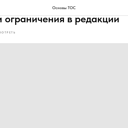
овор с Ириной Ильяховой: 
Основы ТОС
и ограничения в редакции
МОТРЕТЬ