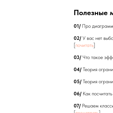
Полезные 
01/
Про диаграмму
02/
У вас нет выб
[
почитать
]
03/
Что такое эфф
04/
Теория ограни
05/
Теория ограни
06/
Как посчитать 
07/
Решаем класси
[
посмотреть
]