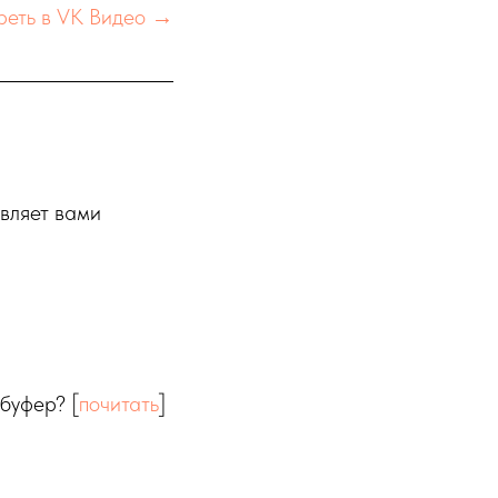
реть в VK Видео →
авляет вами
буфер? [
почитать
]