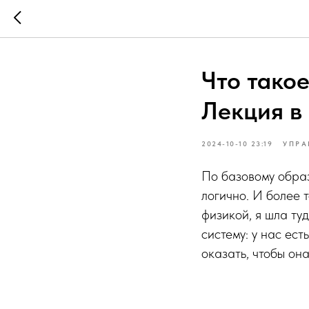
Что тако
Лекция в
2024-10-10 23:19
УПРА
По базовому образ
логично. И более т
физикой, я шла ту
систему: у нас ест
оказать, чтобы он