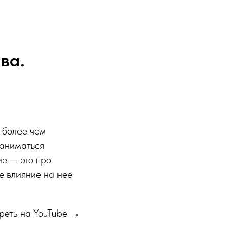
ва.
е
о более чем
 заниматься
ие — это про
ое влияние на нее
реть на YouTube →