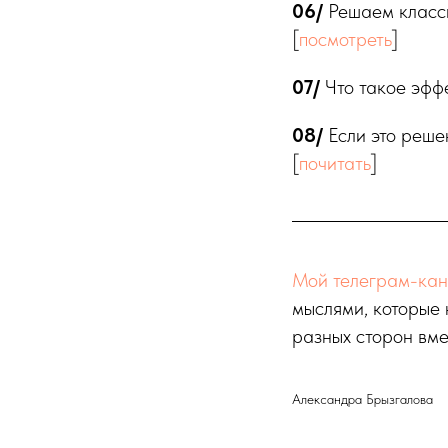
06/
Решаем класси
[
посмотреть
]
07/
Что такое эффе
08/
Если это реше
[
почитать
]
Мой телеграм-ка
мыслями, которые 
разных сторон вме
Александра Брызгалова